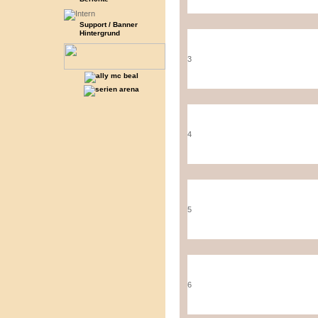
Support / Banner
Hintergrund
3
4
5
6