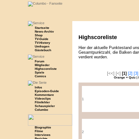
Startseite
News-Archiv
Shop
Highscoreliste
TV-Guide
TV-History
Umfragen
Hier der aktuelle Punktestand uns
Gästebuch
Gesamtpunktzahl, die Balken daru
verdient wurden.
Forum
Mitglieder
Highscoreliste
Spiele
[<<] [<]
[1]
[2]
[3]
Comics
Orange = Quiz | 
Infos
Episoden-Guide
Kommentare
Videoclips
1
Filmfehler
Schauspieler
Columbo
Biographie
Filme
2
Interviews
Berichte