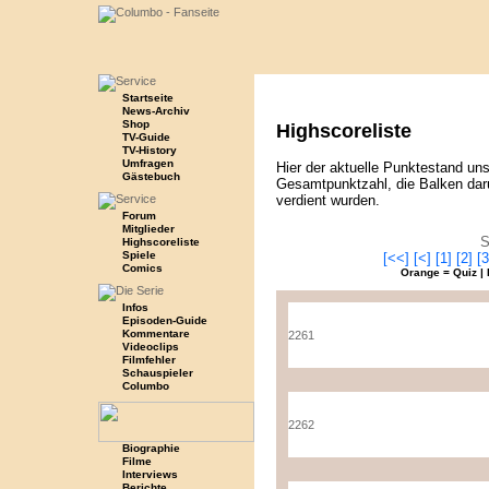
Startseite
News-Archiv
Shop
Highscoreliste
TV-Guide
TV-History
Umfragen
Hier der aktuelle Punktestand uns
Gästebuch
Gesamtpunktzahl, die Balken daru
verdient wurden.
Forum
Mitglieder
S
Highscoreliste
Spiele
[<<]
[<]
[1]
[2]
[3
Comics
Orange = Quiz | 
Infos
Episoden-Guide
Kommentare
2261
Videoclips
Filmfehler
Schauspieler
Columbo
2262
Biographie
Filme
Interviews
Berichte