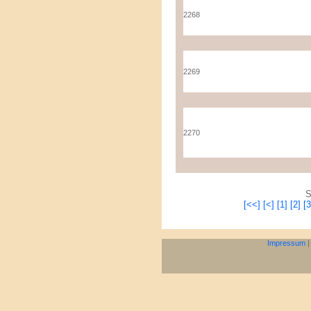
2268
2269
2270
S
[<<]
[<]
[1]
[2]
[3
Impressum