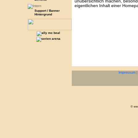
unübersichtlich machen, besond
eigentlichen Inhalt einer Homep
Support / Banner
Hintergrund
Impressum
© www