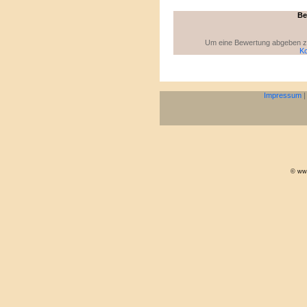
Be
Um eine Bewertung abgeben zu 
Ko
Impressum
© www