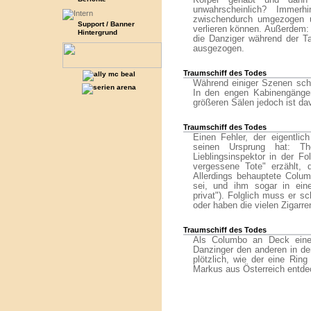
Körper gehabt und dann 
unwahrscheinlich? Immer
zwischendurch umgezogen u
Support / Banner
verlieren können. Außerdem:
Hintergrund
die Danziger während der Tat
ausgezogen.
Traumschiff des Todes
Während einiger Szenen sche
In den engen Kabinengängen
größeren Sälen jedoch ist da
Traumschiff des Todes
Einen Fehler, der eigentlich
seinen Ursprung hat: Th
Lieblingsinspektor in der 
vergessene Tote" erzählt,
Allerdings behauptete Colum
sei, und ihm sogar in ein
privat"). Folglich muss er 
oder haben die vielen Zigarre
Traumschiff des Todes
Als Columbo an Deck einen
Danzinger den anderen in de
plötzlich, wie der eine Ring
Markus aus Österreich entdec