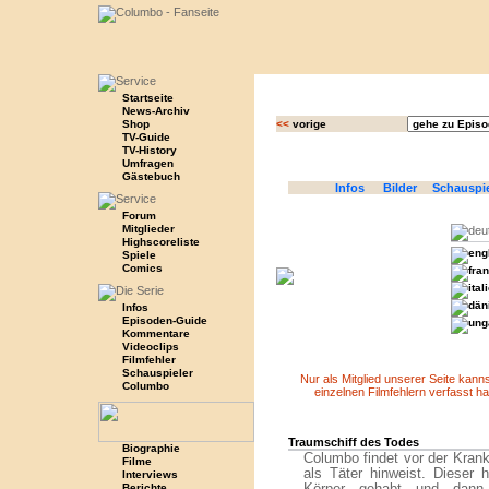
Startseite
News-Archiv
Shop
<<
vorige
TV-Guide
TV-History
Umfragen
Gästebuch
Infos
Bilder
Schauspi
Forum
Mitglieder
Highscoreliste
Spiele
Comics
Infos
Episoden-Guide
Kommentare
Videoclips
Filmfehler
Schauspieler
Nur als Mitglied unserer Seite kan
Columbo
einzelnen Filmfehlern verfasst ha
Traumschiff des Todes
Biographie
Columbo findet vor der Krank
Filme
als Täter hinweist. Dieser 
Interviews
Berichte