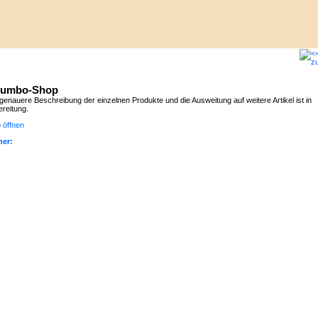
lumbo-Shop
genauere Beschreibung der einzelnen Produkte und die Ausweitung auf weitere Artikel ist in
ereitung.
 öffnen
er: