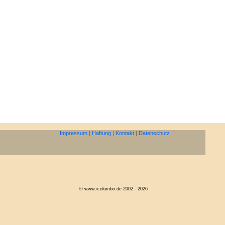
Impressum
|
Haftung
|
Kontakt
|
Datenschutz
© www.icolumbo.de 2002 - 2026