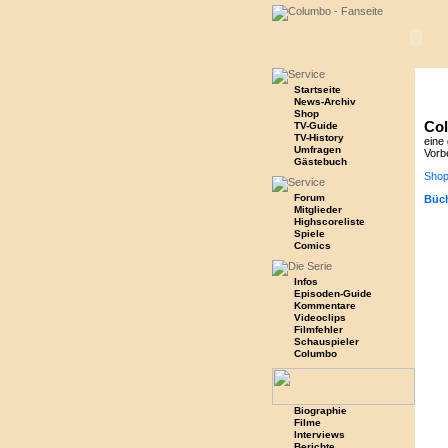
Startseite
News-Archiv
Shop
Co
TV-Guide
TV-History
eine 
Umfragen
Vorb
Gästebuch
Shop
Forum
Büch
Mitglieder
Highscoreliste
Spiele
Comics
Infos
Episoden-Guide
Kommentare
Videoclips
Filmfehler
Schauspieler
Columbo
Biographie
Filme
Interviews
Berichte