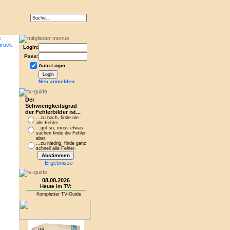
Login:
Pass:
Auto-Login
Neu anmelden
Der
Schwierigkeitsgrad
der Fehlerbilder ist...
...zu hoch, finde nie
alle Fehler.
...gut so, muss etwas
suchen finde die Fehler
aber.
...zu niedrig, finde ganz
schnell alle Fehler.
Ergebnisse
08.08.2026
Heute im TV:
Kompletter TV-Guide