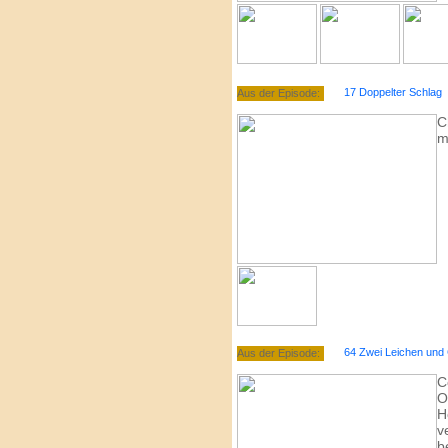
17 Doppelter Schlag
Aus der Episode:
C
m
64 Zwei Leichen und 
Aus der Episode:
C
O
H
v
b