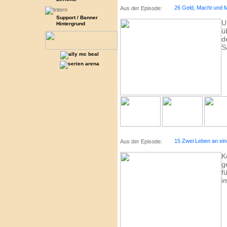
26 Geld, Macht und 
Aus der Episode:
Support / Banner
U
Hintergrund
ü
d
S
15 Zwei Leben an ei
Aus der Episode:
K
g
f
i