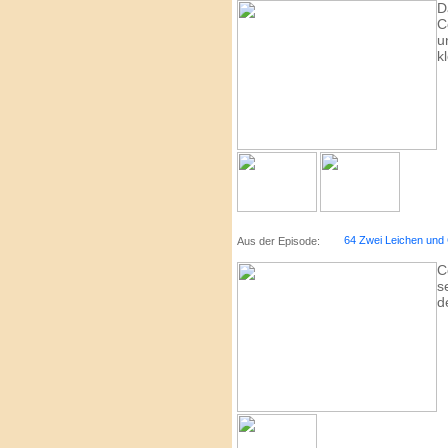
D
C
u
k
64 Zwei Leichen und 
Aus der Episode:
C
s
d