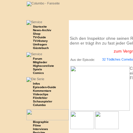
Startseite
News-Archiv
Shop
TV-Guide
Sich den Inspektor ohne seinen Re
TV-History
denn er trägt ihn zu fast jeder G
Umfragen
Gästebuch
zum Vergrö
Forum
32 Tödliches Comeb
Aus der Episode:
Mitglieder
Highscoreliste
C
Spiele
e
Comics
F
Infos
Episoden-Guide
Kommentare
Videoclips
Filmfehler
Schauspieler
Columbo
Biographie
Filme
Interviews
Berichte