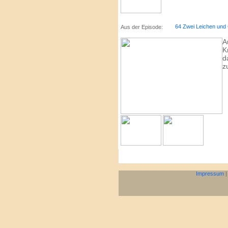
64 Zwei Leichen und 
Aus der Episode:
A
K
d
z
Impressum