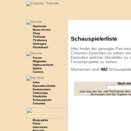
Startseite
News-Archiv
Shop
TV-Guide
Schauspielerliste
TV-History
Umfragen
Gästebuch
Hier findet der geneigte Fan eine 
Columbo-Episoden zu sehen sind
Episoden welcher Darsteller zu s
Forum
Mitglieder
Fersehprojekte zu sehen.
Highscoreliste
Spiele
Momentan sind
482
Schauspiele
Comics
Infos
Nach ei
Episoden-Guide
Kommentare
Gebt bitte den Vor- oder Nachnamen des g
Videoclips
Buchstaben wird das Ergebnis n
Filmfehler
Schauspieler
Columbo
Biographie
Filme
Interviews
Berichte