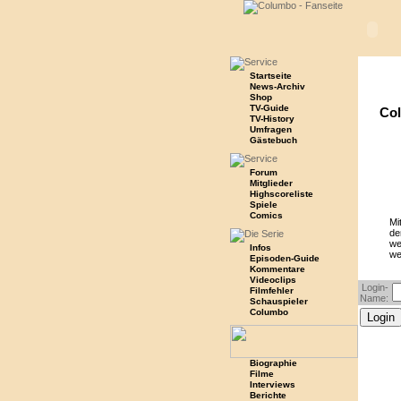
Startseite
News-Archiv
Shop
TV-Guide
Co
TV-History
Umfragen
Gästebuch
Forum
Mitglieder
Highscoreliste
Spiele
Comics
Mi
de
we
Infos
we
Episoden-Guide
Kommentare
Videoclips
Login-
Filmfehler
Name:
Schauspieler
Columbo
Biographie
Filme
Interviews
Berichte