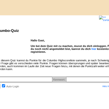
lumbo-Quiz
Hallo Gast,
Um bei dem Quiz mit zu machen, musst du dich einloggen. F
du noch nicht angemeldet bist, kannst du dich
hier
kostenlo
registrieren.
t diesem Quiz kannst du Punkte für die Columbo Highscoreliste sammeln, je nach Schwierig
r Frage gibt es verschieden viele Punkte. Fragen können übersprungen und später beantwo
rden, auch kommen im Laufe der Zeit neue Fragen hinzu, mit denen die Punktzahl weiter er
rden kann.
Kennwort:
neu r
Auto-Login