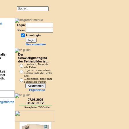
Login:
Pass:
Auto-Login
Neu anmelden
alls
Der
s
Schwierigkeitsgrad
der Fehlerbilder ist...
...zu hoch, finde nie
alle Fehler.
...gut so, muss etwas
keit
suchen finde die Fehler
rtet
aber.
höht
...zu niedrig, finde ganz
schnell alle Fehler.
Ergebnisse
07.08.2026
egistrieren
Heute im TV:
Kompletter TV-Guide