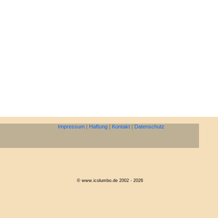
Impressum
|
Haftung
|
Kontakt
|
Datenschutz
© www.icolumbo.de 2002 - 2026