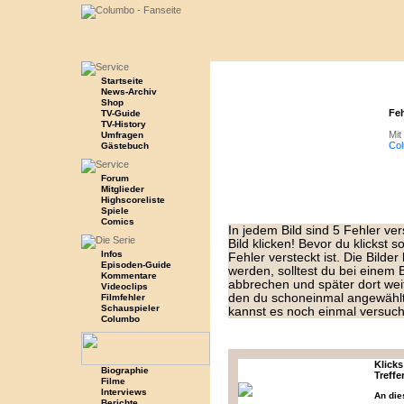
Startseite
News-Archiv
Shop
Feh
TV-Guide
TV-History
Mit
Umfragen
Col
Gästebuch
Forum
Mitglieder
Highscoreliste
Spiele
Comics
In jedem Bild sind 5 Fehler ver
Bild klicken! Bevor du klickst s
Infos
Fehler versteckt ist. Die Bilde
Episoden-Guide
werden, solltest du bei einem B
Kommentare
abbrechen und später dort weit
Videoclips
den du schoneinmal angewählt 
Filmfehler
Schauspieler
kannst es noch einmal versuc
Columbo
Klicks
Biographie
Treffe
Filme
Interviews
An die
Berichte