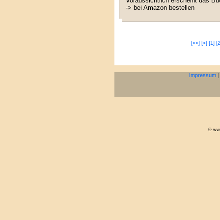
Voraussichtlich erscheint das B
-> bei Amazon bestellen
[<<]
[<]
[1]
[2
Impressum
© www