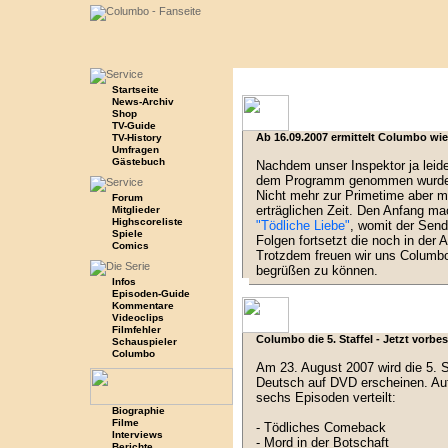
Startseite
News-Archiv
Shop
TV-Guide
Ab 16.09.2007 ermittelt Columbo wi
TV-History
Umfragen
Gästebuch
Nachdem unser Inspektor ja leid
dem Programm genommen wurde 
Nicht mehr zur Primetime aber mi
Forum
erträglichen Zeit. Den Anfang ma
Mitglieder
Highscoreliste
"Tödliche Liebe"
, womit der Sende
Spiele
Folgen fortsetzt die noch in der 
Comics
Trotzdem freuen wir uns Columb
begrüßen zu können.
Infos
Episoden-Guide
Kommentare
Videoclips
Filmfehler
Columbo die 5. Staffel - Jetzt vorbes
Schauspieler
Columbo
Am 23. August 2007 wird die 5. S
Deutsch auf DVD erscheinen. Auf
sechs Episoden verteilt:
Biographie
Filme
- Tödliches Comeback
Interviews
- Mord in der Botschaft
Berichte