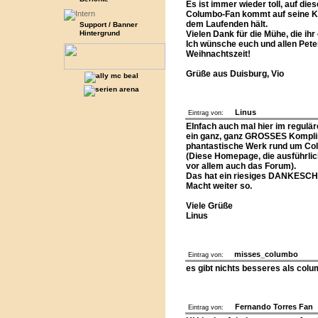
Es ist immer wieder toll, auf die
Columbo-Fan kommt auf seine Ko
dem Laufenden hält.
Support / Banner
Hintergrund
Vielen Dank für die Mühe, die ihr
Ich wünsche euch und allen Peter
Weihnachtszeit!
Grüße aus Duisburg, Vio
Linus
Eintrag von:
EInfach auch mal hier im regulä
ein ganz, ganz GROSSES Komplim
phantastische Werk rund um Co
(Diese Homepage, die ausführlic
vor allem auch das Forum).
Das hat ein riesiges DANKESCHÖ
Macht weiter so.
Viele Grüße
Linus
misses_columbo
Eintrag von:
es gibt nichts besseres als colu
Fernando Torres Fan
Eintrag von: