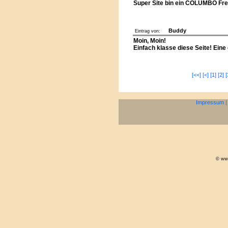
Super Site bin ein COLUMBO Frea
Buddy
Eintrag von:
Moin, Moin!
Einfach klasse diese Seite! Eine
[<<]
[<]
[1]
[2]
[
Impressum
© www