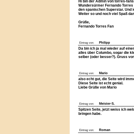
Hi bin der Admin von torres-fan
Wundersürmer Fernando Torres mit
den spanischen Superstar. Und ic
Weiter so und noch viel Spaß dam
Grüße,
Fernando Torres Fan
Philipp
Eintrag von:
Da bin ich ja mal wieder auf eine
alles über Columbo, sogar die kl
selber (oder besser?). Gruss v
Mario
Eintrag von:
also echt gut, die Seite wird imm
Diese Seite ist echt genial.
Liebe Grüße von Mario
Meister-S.
Eintrag von:
Spitzen Seite, jetzt weiss ich w
bringen habe.
Roman
Eintrag von: