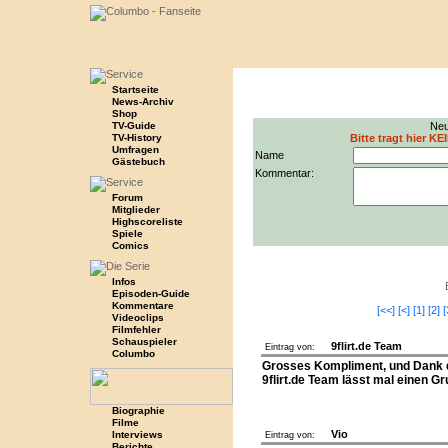
Startseite
News-Archiv
Shop
TV-Guide
Neu
TV-History
Bitte tragt hier KE
Umfragen
Name
Gästebuch
Kommentar:
Forum
Mitglieder
Highscoreliste
Spiele
Comics
Infos
Episoden-Guide
Kommentare
[<<]
[<]
[1]
[2]
[
Videoclips
Filmfehler
Schauspieler
9flirt.de Team
Eintrag von:
Columbo
Grosses Kompliment, und Dank d
9flirt.de Team lässt mal einen Gr
Biographie
Filme
Vio
Interviews
Eintrag von:
Berichte