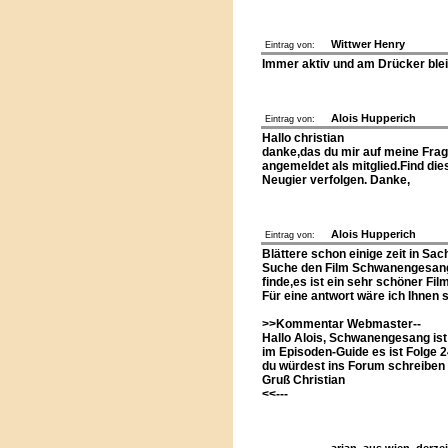
Wittwer Henry
Eintrag von:
Immer aktiv und am Drücker blei
Alois Hupperich
Eintrag von:
Hallo christian
danke,das du mir auf meine Fra
angemeldet als mitglied.Find die
Neugier verfolgen. Danke,
Alois Hupperich
Eintrag von:
Blättere schon einige zeit in Sa
Suche den Film Schwanengesang
finde,es ist ein sehr schöner Fi
Für eine antwort wäre ich Ihnen
>>Kommentar Webmaster--
Hallo Alois, Schwanengesang ist 
im Episoden-Guide es ist Folge 2
du würdest ins Forum schreiben -
Gruß Christian
<<---