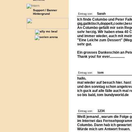
Support / Banner
Sarah
Hintergrund
Eintrag von:
Ich finde Columbo und Peter Fal
gig,galiktisch,doppelt,cooler,bes
An Columbo gefällt mir sein Reg
sehr herzig. WIr haben etwa 40 
und immer wieder, auch mit mei
"Eine Leiche zum Dessert" (Mega
sehr gut.
Ein grosses Dankeschön an Peter
Thank you! for ever.................
tom
Eintrag von:
hallo,
mal wieder auf besuch hier. hast 
und den sonntag schon angekreut
ich guck auf alle fälle auch mal r
so bis bald, tom bundyworld.de
1234
Eintrag von:
Weiß jemand , warum die Folge ge
im Internet das Fernsehpogramm
Columbo. Dann hab ich gewartet 
Würde mich um Antwort freuen.