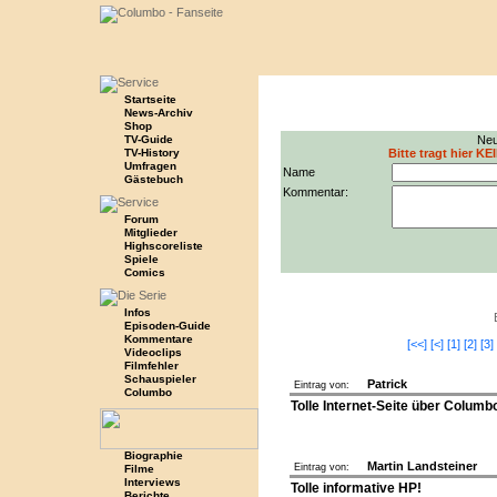
Startseite
News-Archiv
Shop
TV-Guide
Neu
TV-History
Bitte tragt hier KE
Umfragen
Name
Gästebuch
Kommentar:
Forum
Mitglieder
Highscoreliste
Spiele
Comics
Infos
Episoden-Guide
Kommentare
[<<]
[<]
[1]
[2]
[3]
Videoclips
Filmfehler
Schauspieler
Patrick
Eintrag von:
Columbo
Tolle Internet-Seite über Columbo.
Biographie
Martin Landsteiner
Eintrag von:
Filme
Interviews
Tolle informative HP!
Berichte