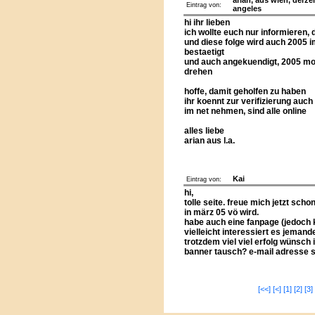
arian, aus wien, derzei
Eintrag von:
angeles
hi ihr lieben
ich wollte euch nur informieren,
und diese folge wird auch 2005 im
bestaetigt
und auch angekuendigt, 2005 moe
drehen
hoffe, damit geholfen zu haben
ihr koennt zur verifizierung au
im net nehmen, sind alle online
alles liebe
arian aus l.a.
Kai
Eintrag von:
hi,
tolle seite. freue mich jetzt scho
in märz 05 vö wird.
habe auch eine fanpage (jedoch 
vielleicht interessiert es jemand
trotzdem viel viel erfolg wünsch i
banner tausch? e-mail adresse s
[<<]
[<]
[1]
[2]
[3]