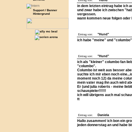
"Hund"
Eintrag von:
in dem letzten eintrag habe ich a
und zwar habe ich zwischen "ha
Support / Banner
Hintergrund
vergessen.
wann kommen neue folgen oder 
"Hund"
Eintrag von:
ich habe "meine" und "columbo" "
"Hund"
Eintrag von:
ich als "kleiner" columbo fan li
"columbo".
Columbo ist weit aus besser aber
suchte ich mir eben noch eine...ic
moment noch 12) da meine colum
mein vater mag ihn auch wird abe
Er (und julia roberts - meine lieb
schauspieler!!!!!!
ich will übrigens auch mal schauspi
tt
Daniela
Eintrag von:
Hallo zusammen! ich bon ein groß
jeden donnerstag an und habe bis