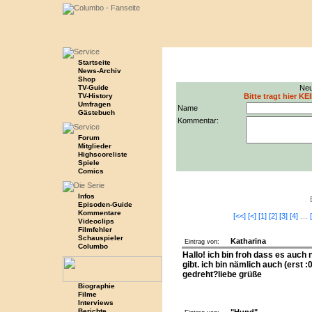
Startseite
News-Archiv
Shop
TV-Guide
Neu
TV-History
Bitte tragt hier KE
Umfragen
Name
Gästebuch
Kommentar:
Forum
Mitglieder
Highscoreliste
Spiele
Comics
Infos
Episoden-Guide
Kommentare
[<<]
[<]
[1]
[2]
[3]
[4]
…
Videoclips
Filmfehler
Schauspieler
Katharina
Eintrag von:
Columbo
Hallo! ich bin froh dass es auc
gibt. ich bin nämlich auch (erst 
gedreht?liebe grüße
Biographie
Filme
Interviews
Berichte