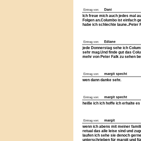
Dani
Eintrag von:
Ich freue mich auch jedes mal a
Folgen an.Columbo ist einfach ge
habe ich schlechte laune..Peter Fa
Ediane
Eintrag von:
jede Donnerstag sehe ich Columb
sehr mag.Und finde gut das Colu
mehr von Peter Falk zu sehen 
margit specht
Eintrag von:
wen dann danke sehr.
margit specht
Eintrag von:
heiße ich ich hoffe ich erhalte es
margit
Eintrag von:
wenn ich abens mit meiner famili
retual das alle leise sind und z
laufen ich sehe sie denoch gerne 
unterschrieben für margit und f