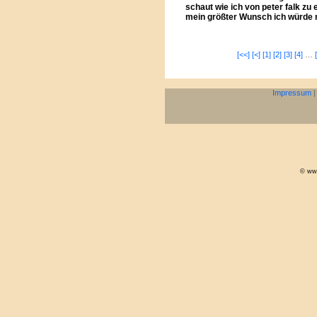
schaut wie ich von peter falk zu 
mein größter Wunsch ich würde m
[<<]
[<]
[1]
[2]
[3]
[4]
…
Impressum
© www