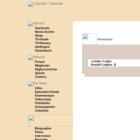
Startseite
News-Archiv
Shop
TV-Guide
Visitenkarte
TV-History
Umfragen
Gästebuch
Letzter Login:
Forum
Anzahl Logins:
0
Mitglieder
Highscoreliste
Spiele
Comics
Infos
Episoden-Guide
Kommentare
Videoclips
Filmfehler
Schauspieler
Columbo
Biographie
Filme
Interviews
Berichte