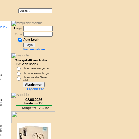
Login:
Pass:
Auto-Login
Neu anmelden
Wie gefällt euch die
TV-Serie Monk?
Ich schaue sie gerne
Ich finde sie nicht gut
05
Ich kenne die Serie
o-
nicht
Ergebnisse
08.08.2026
38
Heute im TV:
ne
Kompletter TV-Guide
48
ob
n.