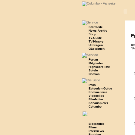
Startseite
News-Archiv
Shop
E
TV-Guide
TV-History
um
Umfragen
"K
Gästebuch
Forum
Mitglieder
Highscoreliste
Spiele
Comics
Infos
Episoden-Guide
Kommentare
Videoclips
Filmfehler
Schauspieler
Columbo
Biographie
Filme
Interviews
Berichte