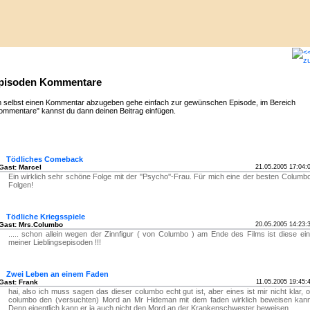
pisoden Kommentare
 selbst einen Kommentar abzugeben gehe einfach zur gewünschen Episode, im Bereich
ommentare" kannst du dann deinen Beitrag einfügen.
Tödliches Comeback
Gast: Marcel
21.05.2005 17:04:
Ein wirklich sehr schöne Folge mit der ''Psycho''-Frau. Für mich eine der besten Columb
Folgen!
Tödliche Kriegsspiele
Gast: Mrs.Columbo
20.05.2005 14:23:
..... schon allein wegen der Zinnfigur ( von Columbo ) am Ende des Films ist diese ei
meiner Lieblingsepisoden !!!
Zwei Leben an einem Faden
Gast: Frank
11.05.2005 19:45:
hai, also ich muss sagen das dieser columbo echt gut ist, aber eines ist mir nicht klar, 
columbo den (versuchten) Mord an Mr Hideman mit dem faden wirklich beweisen kan
Denn eigentlich kann er ja auch nicht den Mord an der Krankenschwester beweisen........