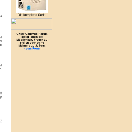
Die komplette Serie
04
Unser Columbo-Forum
33
bietet jedem die
Möglichkeit, Fragen zu
al
stellen oder seine
em
Meinung zu äußern.
-> zum Forum
53
re
15
gt
47