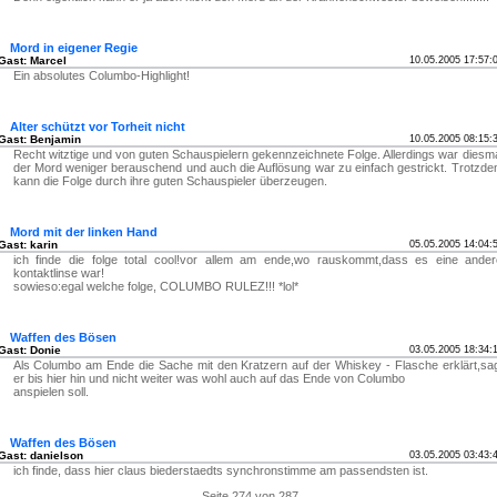
Mord in eigener Regie
Gast: Marcel
10.05.2005 17:57:
Ein absolutes Columbo-Highlight!
Alter schützt vor Torheit nicht
Gast: Benjamin
10.05.2005 08:15:
Recht witztige und von guten Schauspielern gekennzeichnete Folge. Allerdings war diesm
der Mord weniger berauschend und auch die Auflösung war zu einfach gestrickt. Trotzd
kann die Folge durch ihre guten Schauspieler überzeugen.
Mord mit der linken Hand
Gast: karin
05.05.2005 14:04:
ich finde die folge total cool!vor allem am ende,wo rauskommt,dass es eine ande
kontaktlinse war!
sowieso:egal welche folge, COLUMBO RULEZ!!! *lol*
Waffen des Bösen
Gast: Donie
03.05.2005 18:34:
Als Columbo am Ende die Sache mit den Kratzern auf der Whiskey - Flasche erklärt,sa
er bis hier hin und nicht weiter was wohl auch auf das Ende von Columbo
anspielen soll.
Waffen des Bösen
Gast: danielson
03.05.2005 03:43:
ich finde, dass hier claus biederstaedts synchronstimme am passendsten ist.
Seite 274 von 287