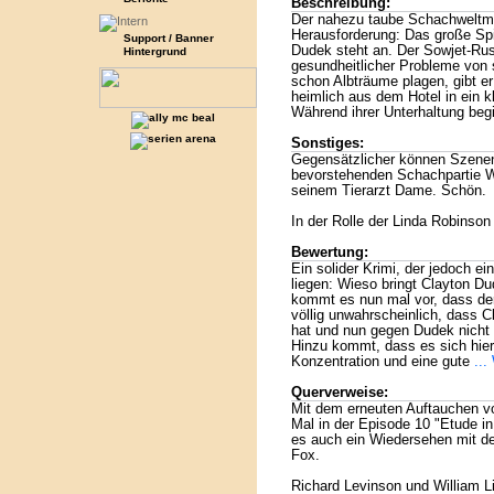
Beschreibung:
Der nahezu taube Schachweltme
Herausforderung: Das große Sp
Support / Banner
Dudek steht an. Der Sowjet-Rus
Hintergrund
gesundheitlicher Probleme von 
schon Albträume plagen, gibt e
heimlich aus dem Hotel in ein kl
Während ihrer Unterhaltung beg
Sonstiges:
Gegensätzlicher können Szene
bevorstehenden Schachpartie W
seinem Tierarzt Dame. Schön.
In der Rolle der Linda Robinson 
Bewertung:
Ein solider Krimi, der jedoch e
liegen: Wieso bringt Clayton D
kommt es nun mal vor, dass der 
völlig unwahrscheinlich, dass C
hat und nun gegen Dudek nicht
Hinzu kommt, dass es sich hier
Konzentration und eine gute
...
Querverweise:
Mit dem erneuten Auftauchen vo
Mal in der Episode 10 "Etude in
es auch ein Wiedersehen mit de
Fox.
Richard Levinson und William Li