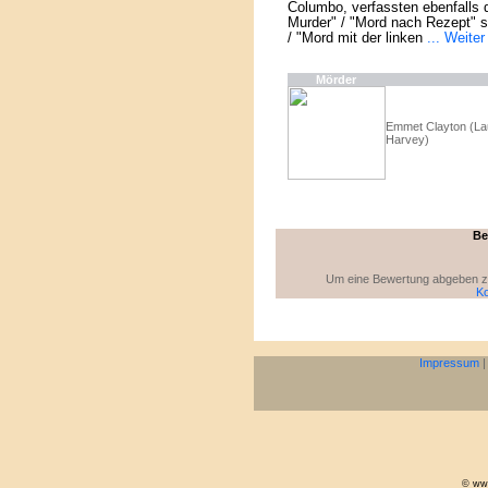
Columbo, verfassten ebenfalls d
Murder" / "Mord nach Rezept" 
/ "Mord mit der linken
... Weiter
Mörder
Emmet Clayton (La
Harvey)
Be
Um eine Bewertung abgeben zu 
Ko
Impressum
© www