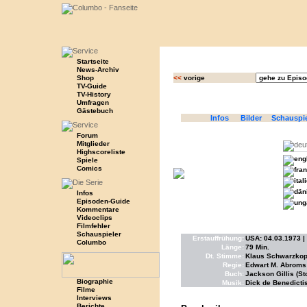
Startseite
News-Archiv
Shop
<<
vorige
TV-Guide
TV-History
Umfragen
Gästebuch
Infos
Bilder
Schauspi
Forum
Mitglieder
Highscoreliste
Spiele
Comics
Infos
Episoden-Guide
Kommentare
Videoclips
Filmfehler
Schauspieler
Erstauffrühung:
USA: 04.03.1973 | 
Columbo
Länge:
79 Min.
Dt. Stimme:
Klaus Schwarzkopf
Regie:
Edwart M. Abroms
Buch:
Jackson Gillis (St
Biographie
Musik:
Dick de Benedicti
Filme
Interviews
Berichte