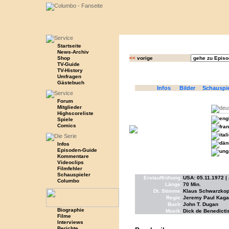
Startseite
News-Archiv
Shop
<<
vorige
TV-Guide
TV-History
Umfragen
Gästebuch
Infos
Bilder
Schauspi
Forum
Mitglieder
Highscoreliste
Spiele
Comics
Infos
Episoden-Guide
Kommentare
Videoclips
Filmfehler
Schauspieler
Erstauffrühung:
USA: 05.11.1972 |
Columbo
Länge:
70 Min.
Dt. Stimme:
Klaus Schwarzkopf
Regie:
Jeremy Paul Kaga
Buch:
John T. Dugan
Biographie
Musik:
Dick de Benedicti
Filme
Interviews
Berichte