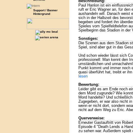
Beschreibung:
Paul Hanlon ist ein einflussrei
ruft er Eric Wagner an, für den 
Support / Banner
aushandeln will. Danach weist 
Hintergrund
sich in der Halbzeit des bevor
begeben und fordert ihn überdie
Spieles vom Spielfeldtelefon a
Spielbeginn das Stadion in der
Sonstiges:
Die Szenen aus dem Stadion st
Spiel, sind aber gut in das Ge
Und schon wieder lässt sich C
professionell: Man kennt den Ins
umständlichen und unnachahmli
Punkt kommt und immer noch ei
quasi überführt hat, treibt er i
lesen
Bewertung:
Leider gibt es am Ende noch ei
dem Mord zugrunde? Wie konnt
Mord handelte? Und schließlich 
Zugegeben, er war also nicht in 
wenn er nicht dort, sondern woa
nicht auf dem Weg zu Eric. Aber 
Querverweise:
Erneuter Gastauftritt von Robert
Episode 4 "Death Lends a Hand"
zu sehen war. Außerdem spielt 