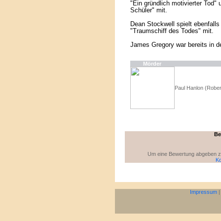
"Ein gründlich motivierter Tod"
Schüler" mit.
Dean Stockwell spielt ebenfalls
"Traumschiff des Todes" mit.
James Gregory war bereits in d
Mörder
Paul Hanlon (Rober
Be
Um eine Bewertung abgeben zu 
Ko
Impressum