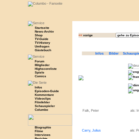
Startseite
News-Archiv
Shop
<<
vorige
TV-Guide
TV-History
Umfragen
Gästebuch
Infos
Bilder
Schauspi
Forum
Mitglieder
Highscoreliste
Spiele
Comics
Infos
Episoden-Guide
Kommentare
Videoclips
Filmfehler
Schauspieler
Columbo
Falk, Peter
als: 
Biographie
Carry, Julius
als: Po
Filme
Interviews
Berichte