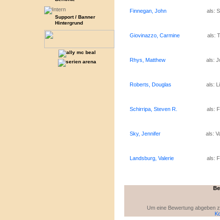
Finnegan, John
als: 
Support / Banner
Hintergrund
Giovinazzo, Carmine
als: 
Rhys, Matthew
als: J
Roberts, Douglas
als: 
Schirripa, Steven R.
als: 
Sky, Jennifer
als: 
Landsburg, Valerie
als: 
Be
Um eine Bewertung abgeben zu 
Ko