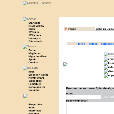
Startseite
News-Archiv
Shop
<<
vorige
TV-Guide
TV-History
Umfragen
Gästebuch
Infos
Bilder
Schauspi
Forum
Mitglieder
Highscoreliste
Spiele
Comics
Infos
Episoden-Guide
Kommentare
Videoclips
Filmfehler
Schauspieler
Kommentar zu dieser Episode abg
Columbo
Name:
Du bist nic
Dein Kommentar:
Biographie
Filme
Interviews
Berichte