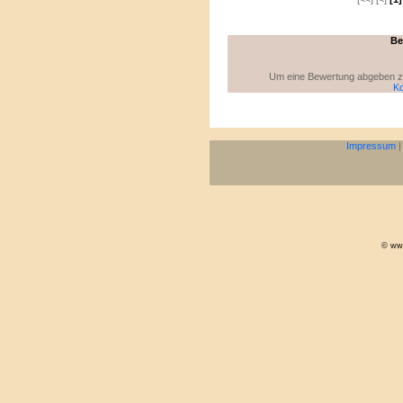
Be
Um eine Bewertung abgeben zu 
Ko
Impressum
© www