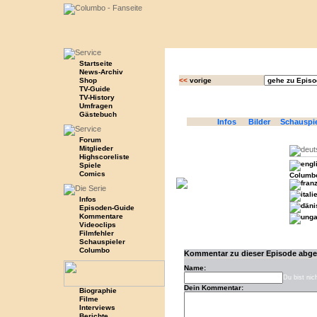
Startseite
News-Archiv
Shop
<<
vorige
TV-Guide
TV-History
Umfragen
Gästebuch
Infos
Bilder
Schauspi
Forum
Mitglieder
Highscoreliste
Spiele
Comics
Columbo
Infos
Episoden-Guide
Kommentare
Videoclips
Filmfehler
Schauspieler
Columbo
Kommentar zu dieser Episode abg
Name:
Du bist nic
Dein Kommentar:
Biographie
Filme
Interviews
Berichte