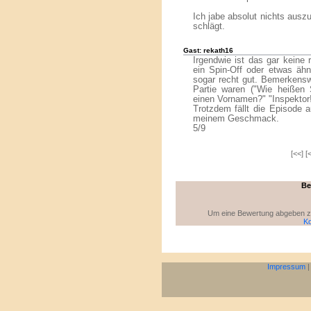
Ich jabe absolut nichts ausz
schlägt.
Gast: rekath16
Irgendwie ist das gar keine 
ein Spin-Off oder etwas ähn
sogar recht gut. Bemerkensw
Partie waren ("Wie heißen
einen Vornamen?" "Inspektor!
Trotzdem fällt die Episode 
meinem Geschmack.
5/9
[<<] [
Be
Um eine Bewertung abgeben zu 
Ko
Impressum