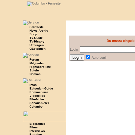
Startseite
News-Archiv
Shop
TV-Guide
Du musst eingelo
TV-History
Umfragen
Gästebuch
Login:
Auto-Login
Forum
Mitglieder
Highscoreliste
Spiele
Comics
Infos
Episoden-Guide
Kommentare
Videoclips
Filmfehler
Schauspieler
Columbo
Biographie
Filme
Interviews
Berichte